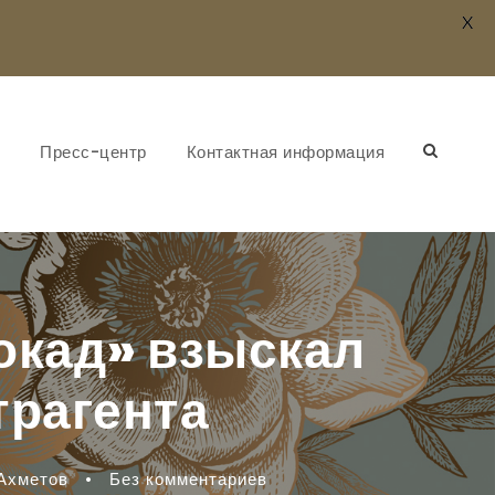
X
Пресс-центр
Контактная информация
окад» взыскал
трагента
Ахметов
•
Без комментариев