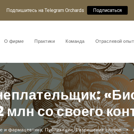
Подпишитесь на Telegram Orchards
Подписаться
О фирме
Практики
Команда
Отраслевой опыт
неплательщик: «Би
2 млн со своего кон
е и фармацевтика
,
Публикации
,
Разрешение споров
•