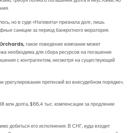
зию, требуя полного погашения долга и неустойки, но
ния.
ось, но в суде «Нативита» признала долг, лишь
фные санкции за период банкротного моратория.
 Orchards,
такое поведение компании может
чка необходима для сбора ресурсов на погашение
ношения с контрагентом, несмотря на существующий
ри урегулировании претензий во внесудебном порядке»,
8 млн долга, $66,4 тыс. компенсации за продление
мо добиться его исполнения. В СНГ, куда входит