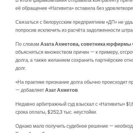
В итоге фармкомпания отправила контрагенту претен
её обращение «Нативита» оставила без удовлетворе
Связаться с белорусским предприятием «ДП» не удал
попросив исключить из расчёта задолженности штра
По словам
Азата Ахметова, советника юрфирмы
объясняться множеством причин — к примеру, отсро
долга, а также желанием сохранить партнёрские от
долг.
«На практике признание долга обычно происходит п
— добавляет
Азат Ахметов
.
Недавно арбитражный суд взыскал с «Нативиты» $1,6
срока оплаты, $252,3 тыс. неустойки.
Однако мало получить судебное решение — необходи